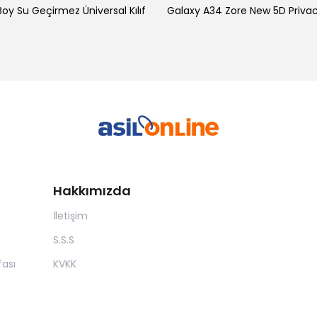
oy Su Geçirmez Üniversal Kılıf
Hakkımızda
İletişim
S.S.S
ası
KVKK