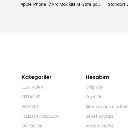
ke
Apple iPhone 17 Pro Max Kılıf M-Safe Şarj Özellikli Standlı Zore Proton Silikon Kapak
Standart B
Kategoriler
Hesabım
ELEKTRONİK
Giriş Yap
KIRTASİYE
Kayıt Ol
ROBOTİC
Şifremi Unuttum Sayf
TELEFON AKSESUAR
Sepet Sayfası
OUTDOOR
Arama Sayfası