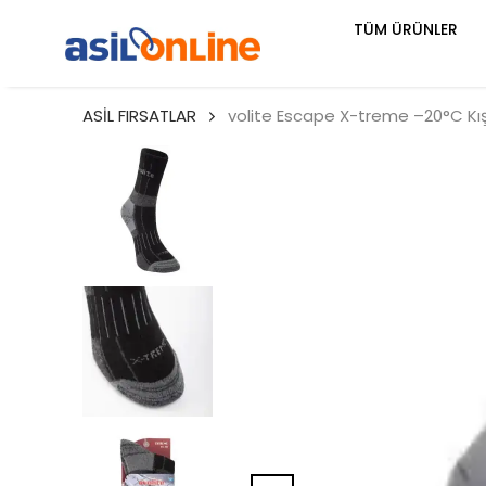
TÜM ÜRÜNLER
ASİL FIRSATLAR
volite Escape X-treme –20°C Kış