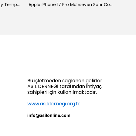
Galaxy A34 Zore New 5D Privacy Temperli Ekran Koruyucu
Apple iPhone 17 Pro Mohseven Safir Coating HD 3D Glue Temperli Cam Ekran Koruyucu
Bu işletmeden sağlanan gelirler
ASİL DERNEĞİ tarafından ihtiyaç
sahipleri için kullanılmaktadır.
www.asildernegi.org.tr
info@asilonline.com