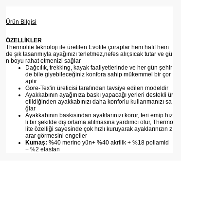
Ürün Bilgisi
ÖZELLİKLER
Thermolite teknoloji ile üretilen Evolite çoraplar hem hafif hem
de şık tasarımıyla ayağınızı terletmez,nefes alır,sıcak tutar ve gü
n boyu rahat etmenizi sağlar
Dağcılık, trekking, kayak faaliyetlerinde ve her gün şehir
de bile giyebileceğiniz konfora sahip mükemmel bir çor
aptır
Gore-Tex'in üreticisi tarafından tavsiye edilen modeldir
Ayakkabının ayağınıza baskı yapacağı yerleri destekli ür
etildiğinden ayakkabınızı daha konforlu kullanmanızı sa
ğlar
Ayakkabının baskısından ayaklarınızı korur, teri emip hız
lı bir şekilde dış ortama atılmasına yardımcı olur, Thermo
lite özelliği sayesinde çok hızlı kuruyarak ayaklarınızın z
arar görmesini engeller
Kumaş:
%40 merino yün+ %40 akrilik + %18 poliamid
+ %2 elastan