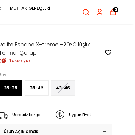
R
MUTFAK GEREÇLERİ
0
volite Escape X-treme –20°C Kışlık
Termal Çorap
Tükeniyor
Boy
35-38
39-42
43-46
Ücretsiz kargo
Uygun Fiyat
Ürün Açıklaması