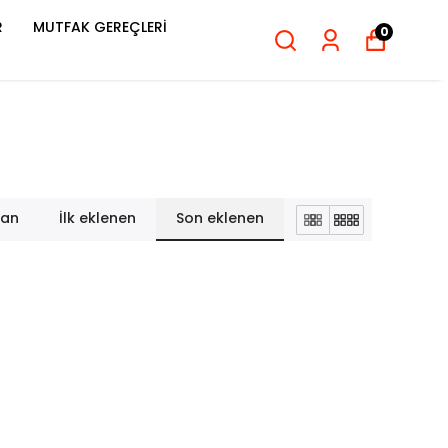
R
MUTFAK GEREÇLERİ
0
lan
İlk eklenen
Son eklenen