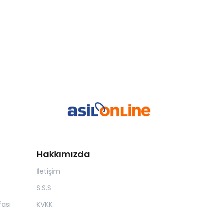
Hakkımızda
İletişim
S.S.S
ası
KVKK