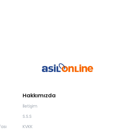
Hakkımızda
İletişim
S.S.S
ası
KVKK