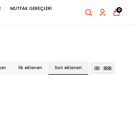
R
MUTFAK GEREÇLERİ
0
lan
İlk eklenen
Son eklenen