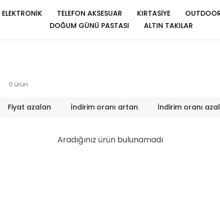
ELEKTRONİK
TELEFON AKSESUAR
KIRTASİYE
OUTDOO
DOĞUM GÜNÜ PASTASI
ALTIN TAKILAR
0
ürün
Fiyat azalan
İndirim oranı artan
İndirim oranı aza
Aradığınız ürün bulunamadı