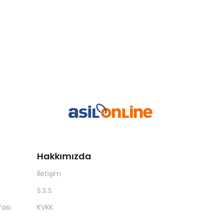
Hakkımızda
İletişim
S.S.S
ası
KVKK