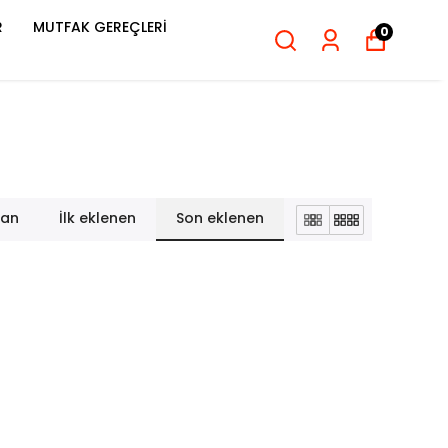
R
MUTFAK GEREÇLERİ
0
lan
İlk eklenen
Son eklenen