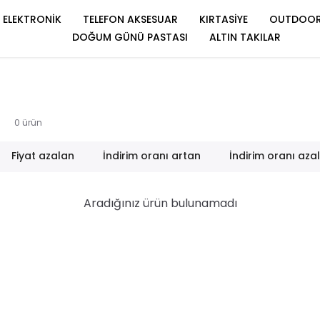
ELEKTRONİK
TELEFON AKSESUAR
KIRTASİYE
OUTDOO
DOĞUM GÜNÜ PASTASI
ALTIN TAKILAR
0
ürün
Fiyat azalan
İndirim oranı artan
İndirim oranı aza
Aradığınız ürün bulunamadı