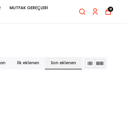
R
MUTFAK GEREÇLERİ
0
lan
İlk eklenen
Son eklenen