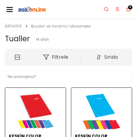
0
KIRTASİYE
Boyalar ve Yardımcı Malzemeler
Tualler
14
ürün
Filtrele
Sırala
KESKİN COLOR
KESKİN COLOR