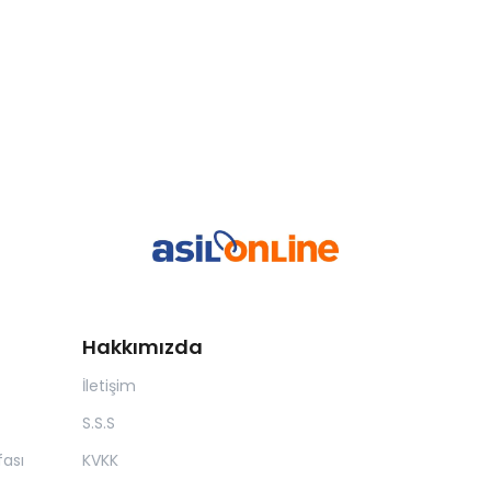
Hakkımızda
İletişim
S.S.S
ası
KVKK