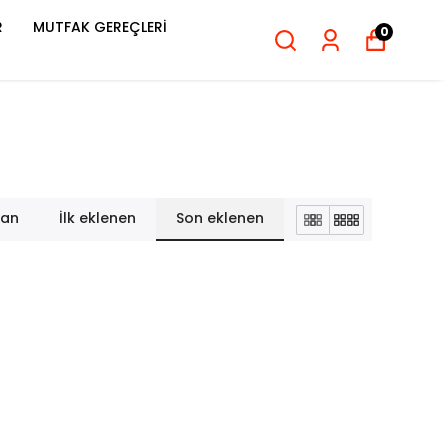
R
MUTFAK GEREÇLERİ
0
lan
İlk eklenen
Son eklenen